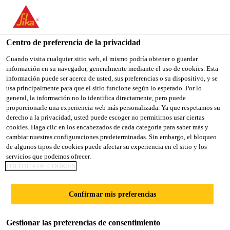
You are accessing "Sika España", it seems you are accessing it
from "Estados Unidos". We have a dedicated website for your
country.
Centro de preferencia de la privacidad
TO
Cuando visita cualquier sitio web, el mismo podría obtener o guardar
STAY ON THE SIKA
SELECT A
información en su navegador, generalmente mediante el uso de cookies. Esta
SIKA
ESPAÑA WEBSITE
COUNTRY
información puede ser acerca de usted, sus preferencias o su dispositivo, y se
USA
usa principalmente para que el sitio funcione según lo esperado. Por lo
general, la información no lo identifica directamente, pero puede
proporcionarle una experiencia web más personalizada. Ya que respetamos su
Sika España
derecho a la privacidad, usted puede escoger no permitirnos usar ciertas
cookies. Haga clic en los encabezados de cada categoría para saber más y
cambiar nuestras configuraciones predeterminadas. Sin embargo, el bloqueo
de algunos tipos de cookies puede afectar su experiencia en el sitio y los
servicios que podemos ofrecer.
TECNOLOGÍA SIKA
POLÍTICA DE COOKIES
SMARTCORE
Confirmar mis preferencias
Gestionar las preferencias de consentimiento