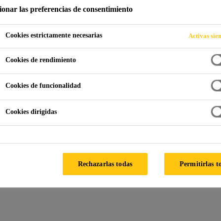
ionar las preferencias de consentimiento
E UNIDO: DESDE
Cookies estrictamente necesarias
Activas sie
MERA APLICACIÓ
Cookies de rendimiento
Cookies de funcionalidad
a de membrana completamente unido: desde la visión hasta la primera 
Cookies dirigidas
cionar soluciones confiables y estancas incluso
ear un producto innovador que promueva la adhes
Rechazarlas todas
Permitirlas t
ar.