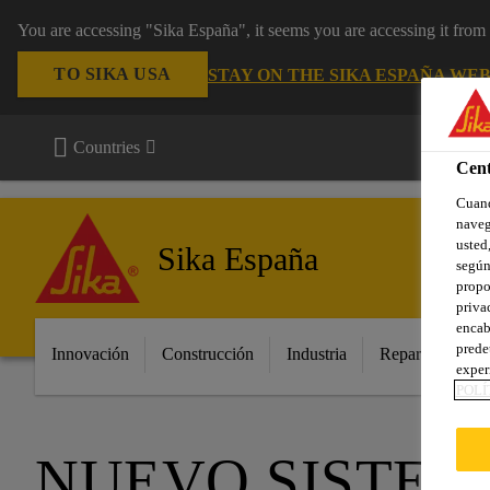
You are accessing "Sika España", it seems you are accessing it fro
TO SIKA USA
STAY ON THE SIKA ESPAÑA WEB
Countries
Cent
Cuand
naveg
usted,
Sika España
según
propo
priva
encab
prede
Innovación
Construcción
Industria
Repara tu casa
exper
POLÍ
NUEVO SISTE