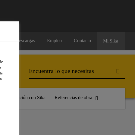
os
Descargas
Empleo
Contacto
Mi Sika
de
e
de
a
Formación con Sika
Referencias de obra
A