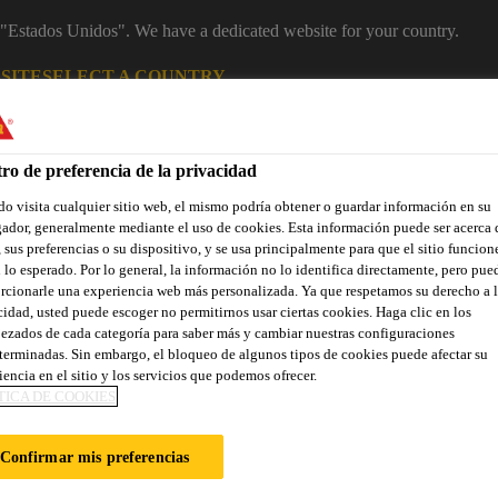
m "Estados Unidos". We have a dedicated website for your country.
SITE
SELECT A COUNTRY
Área Clientes (e-Shop)
Sobre nosotr
ro de preferencia de la privacidad
o visita cualquier sitio web, el mismo podría obtener o guardar información en su
ador, generalmente mediante el uso de cookies. Esta información puede ser acerca 
 sus preferencias o su dispositivo, y se usa principalmente para que el sitio funcion
 lo esperado. Por lo general, la información no lo identifica directamente, pero pue
rcionarle una experiencia web más personalizada. Ya que respetamos su derecho a l
cidad, usted puede escoger no permitirnos usar ciertas cookies. Haga clic en los
ezados de cada categoría para saber más y cambiar nuestras configuraciones
terminadas. Sin embargo, el bloqueo de algunos tipos de cookies puede afectar su
Localiza tu tienda
Noticias
Prescripción
Sostenibilidad
iencia en el sitio y los servicios que podemos ofrecer.
TICA DE COOKIES
Confirmar mis preferencias
MA DE MEMBRAN