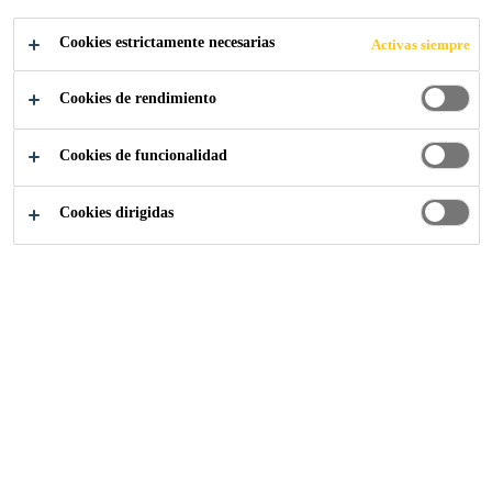
DURADEROS
Cookies estrictamente necesarias
Activas siempre
Cookies de rendimiento
Cookies de funcionalidad
Industria
Transporte
Tendencias y desafíos
Cookies dirigidas
Las soluciones de revestimiento y adhesivos de Sika
ayudan a aumentar la longevidad de los vehículos y las
piezas. Las capas base Sikagard® preservan la capa
original de protección contra la corrosión de los
impactos. Las estructuras unidas con los adhesivos