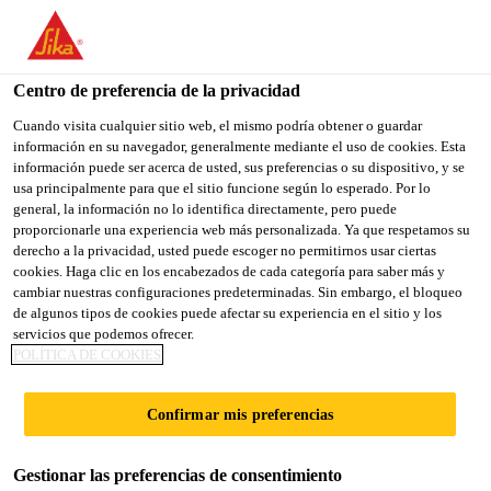
You are accessing "Sika España", it seems you are accessing it
from "Estados Unidos". We have a dedicated website for your
country.
Centro de preferencia de la privacidad
TO
Cuando visita cualquier sitio web, el mismo podría obtener o guardar
STAY ON THE SIKA
SELECT A
información en su navegador, generalmente mediante el uso de cookies. Esta
SIKA
ESPAÑA WEBSITE
COUNTRY
información puede ser acerca de usted, sus preferencias o su dispositivo, y se
USA
usa principalmente para que el sitio funcione según lo esperado. Por lo
general, la información no lo identifica directamente, pero puede
proporcionarle una experiencia web más personalizada. Ya que respetamos su
Sika España
derecho a la privacidad, usted puede escoger no permitirnos usar ciertas
cookies. Haga clic en los encabezados de cada categoría para saber más y
cambiar nuestras configuraciones predeterminadas. Sin embargo, el bloqueo
de algunos tipos de cookies puede afectar su experiencia en el sitio y los
servicios que podemos ofrecer.
SIKA, SOCIO PARA
POLÍTICA DE COOKIES
COMPONENTES Y
Confirmar mis preferencias
VEHÍCULOS MÁS
Gestionar las preferencias de consentimiento