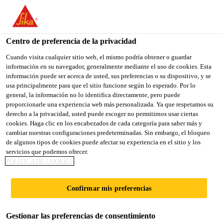
You are accessing "Sika España", it seems you are accessing it
from "Estados Unidos". We have a dedicated website for your
country.
Centro de preferencia de la privacidad
TO
Cuando visita cualquier sitio web, el mismo podría obtener o guardar
STAY ON THE SIKA
SELECT A
información en su navegador, generalmente mediante el uso de cookies. Esta
SIKA
ESPAÑA WEBSITE
COUNTRY
información puede ser acerca de usted, sus preferencias o su dispositivo, y se
USA
usa principalmente para que el sitio funcione según lo esperado. Por lo
general, la información no lo identifica directamente, pero puede
proporcionarle una experiencia web más personalizada. Ya que respetamos su
Sika España
derecho a la privacidad, usted puede escoger no permitirnos usar ciertas
cookies. Haga clic en los encabezados de cada categoría para saber más y
cambiar nuestras configuraciones predeterminadas. Sin embargo, el bloqueo
de algunos tipos de cookies puede afectar su experiencia en el sitio y los
servicios que podemos ofrecer.
LOS ADHESIVOS
POLÍTICA DE COOKIES
ESTRUCTURALES
Confirmar mis preferencias
DE SIKA
Gestionar las preferencias de consentimiento