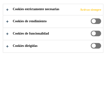
PERMITEN UN
Cookies estrictamente necesarias
Activas siempre
DISEÑO
Cookies de rendimiento
INNOVADOR DE
Cookies de funcionalidad
VEHÍCULOS
Cookies dirigidas
Industria
...
Los adhesivos estructurales de Sika permit