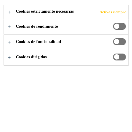
Cookies estrictamente necesarias
Activas siempre
Cookies de rendimiento
Industria
Transporte
Mayor eficiencia del proceso
Cookies de funcionalidad
Cookies dirigidas
Los sistemas adhesivos de Sika representan procesos de
pegado industrial óptimos: menos pasos de trabajo, al
eliminar las imprimaciones. Los adhesivos para paneles
de curado rápido y acelerado que permiten pasos de
proceso más cortos y un cambio en el orden del
ensamblaje de la carrocería ayudan a los OEM de
transporte a mejorar sus procesos de unión de adhesivos.