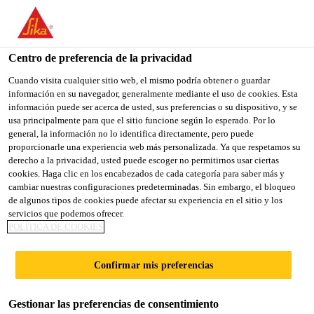
You are accessing "Sika España", it seems you are accessing it
from "Estados Unidos". We have a dedicated website for your
country.
Centro de preferencia de la privacidad
TO
Cuando visita cualquier sitio web, el mismo podría obtener o guardar
STAY ON THE SIKA
SELECT A
información en su navegador, generalmente mediante el uso de cookies. Esta
SIKA
ESPAÑA WEBSITE
COUNTRY
información puede ser acerca de usted, sus preferencias o su dispositivo, y se
USA
usa principalmente para que el sitio funcione según lo esperado. Por lo
general, la información no lo identifica directamente, pero puede
proporcionarle una experiencia web más personalizada. Ya que respetamos su
Sika España
derecho a la privacidad, usted puede escoger no permitirnos usar ciertas
cookies. Haga clic en los encabezados de cada categoría para saber más y
cambiar nuestras configuraciones predeterminadas. Sin embargo, el bloqueo
de algunos tipos de cookies puede afectar su experiencia en el sitio y los
servicios que podemos ofrecer.
MAYOR
POLÍTICA DE COOKIES
EFICIENCIA DEL
Confirmar mis preferencias
PROCESO
Gestionar las preferencias de consentimiento