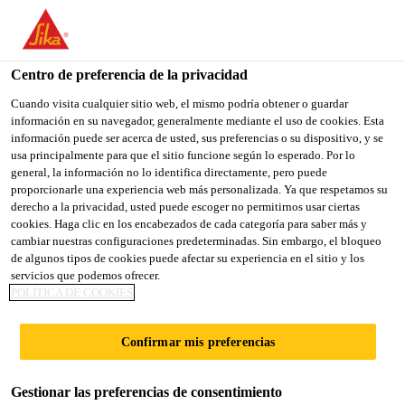
You are accessing "Sika España", it seems you are accessing it
from "Estados Unidos". We have a dedicated website for your
country.
Centro de preferencia de la privacidad
Construcción
...
Sikafloor® Comfort Regupol-6015 H
TO
Cuando visita cualquier sitio web, el mismo podría obtener o guardar
STAY ON THE SIKA
SELECT A
información en su navegador, generalmente mediante el uso de cookies. Esta
SIKA
ESPAÑA WEBSITE
COUNTRY
información puede ser acerca de usted, sus preferencias o su dispositivo, y se
USA
usa principalmente para que el sitio funcione según lo esperado. Por lo
general, la información no lo identifica directamente, pero puede
proporcionarle una experiencia web más personalizada. Ya que respetamos su
Sikafloor®
Sika España
derecho a la privacidad, usted puede escoger no permitirnos usar ciertas
cookies. Haga clic en los encabezados de cada categoría para saber más y
cambiar nuestras configuraciones predeterminadas. Sin embargo, el bloqueo
Comfort Regupol-
de algunos tipos de cookies puede afectar su experiencia en el sitio y los
servicios que podemos ofrecer.
6015 H
POLÍTICA DE COOKIES
Confirmar mis preferencias
Lámina amortiguadora de caucho que
forma parte del Sistema Sika®–
Gestionar las preferencias de consentimiento