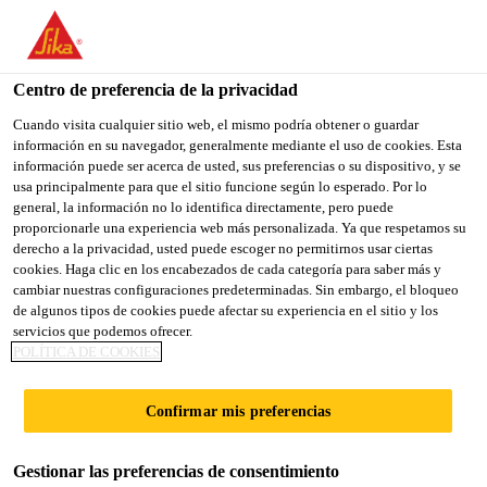
You are accessing "Sika España", it seems you are accessing it
from "Estados Unidos". We have a dedicated website for your
country.
Centro de preferencia de la privacidad
TO
Cuando visita cualquier sitio web, el mismo podría obtener o guardar
STAY ON THE SIKA
SELECT A
información en su navegador, generalmente mediante el uso de cookies. Esta
SIKA
ESPAÑA WEBSITE
COUNTRY
información puede ser acerca de usted, sus preferencias o su dispositivo, y se
USA
usa principalmente para que el sitio funcione según lo esperado. Por lo
general, la información no lo identifica directamente, pero puede
proporcionarle una experiencia web más personalizada. Ya que respetamos su
Sika España
derecho a la privacidad, usted puede escoger no permitirnos usar ciertas
cookies. Haga clic en los encabezados de cada categoría para saber más y
cambiar nuestras configuraciones predeterminadas. Sin embargo, el bloqueo
de algunos tipos de cookies puede afectar su experiencia en el sitio y los
servicios que podemos ofrecer.
SIKA, SOCIO PARA
POLÍTICA DE COOKIES
COMPONENTES Y
Confirmar mis preferencias
VEHÍCULOS MÁS
Gestionar las preferencias de consentimiento