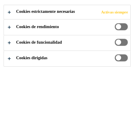
DURADEROS
Cookies estrictamente necesarias
Activas siempre
Cookies de rendimiento
Cookies de funcionalidad
Industria
...
Sika, socio para componentes y vehículos 
Cookies dirigidas
Las soluciones de revestimiento y adhesivos de Sika
ayudan a aumentar la longevidad de los vehículos y las
piezas. Las capas base Sikagard® preservan la capa
original de protección contra la corrosión de los
impactos. Las estructuras unidas con los adhesivos